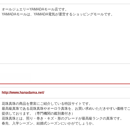
オールジュエリーYAMADAモール店です。
YAMADAモールは、YAMADA電気が運営するショッピングモールです。
http://www.hanadama.net/
花珠真珠の商品を豊富にご紹介している特設サイトです。
最高級真珠である花珠真珠やオーロラ真珠を、お買い求めいただきやすい価格で
提供しております。（専門機関の鑑別書付き）
花珠真珠とは、照り・巻き・キズ・形のグレードが最高級ランクの真珠です。
春先、入学シーズン、結婚式シーズンにいかがでしょうか。