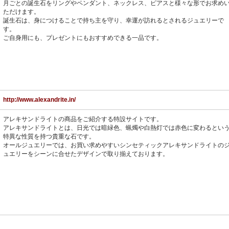
月ごとの誕生石をリングやペンダント、ネックレス、ピアスと様々な形でお求め
ただけます。
誕生石は、身につけることで持ち主を守り、幸運が訪れるとされるジュエリーで
す。
ご自身用にも、プレゼントにもおすすめできる一品です。
http://www.alexandrite.in/
アレキサンドライトの商品をご紹介する特設サイトです。
アレキサンドライトとは、日光では暗緑色、蝋燭や白熱灯では赤色に変わるとい
特異な性質を持つ貴重な石です。
オールジュエリーでは、お買い求めやすいシンセティックアレキサンドライトの
ュエリーをシーンに合せたデザインで取り揃えております。