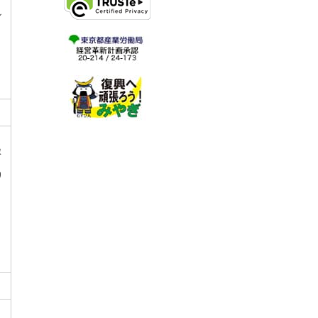
ル
ま
り