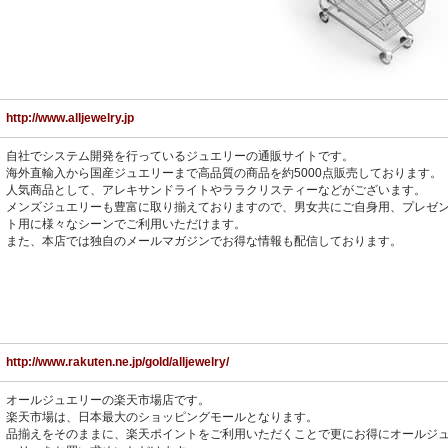
http://www.alljewelry.jp
自社でシステム開発を行っているジュエリーの通販サイトです。
海外直輸入から国産ジュエリーまで高品質の商品を約5000点販売しております。
人気商品として、アレキサンドライトやララクリスティーなどがございます。
メンズジュエリーも豊富に取り揃えておりますので、男女共にご自身用、プレゼ
ト用に様々なシーンでご利用いただけます。
また、本店では独自のメールマガジンでお得な情報も配信しております。
http://www.rakuten.ne.jp/gold/alljewelry/
オールジュエリーの楽天市場店です。
楽天市場は、日本最大のショッピングモールとなります。
品揃えをそのままに、楽天ポイントをご利用いただくことで更にお得にオールジ