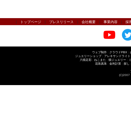
|
トップページ
|
プレスリリース
|
会社概要
|
事業内容
|
採
ウェブ制作
|
クラウドPBX
|
ジュエリーショップ
|
アレキサンドライト
六猫足彩
|
ねこまた
|
猫ジュエリー
|
花珠真珠
|
金利計算
|
探し
(C)2007 