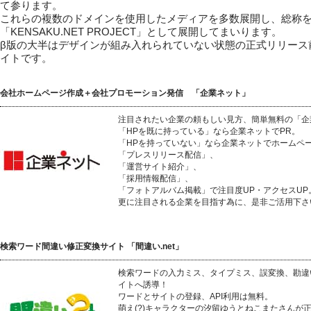
て参ります。
これらの複数のドメインを使用したメディアを多数展開し、総称
「KENSAKU.NET PROJECT」として展開してまいります。
β版の大半はデザインが組み入れられていない状態の正式リリース
イトです。
会社ホームページ作成＋会社プロモーション発信 「企業ネット」
注目されたい企業の頼もしい見方、簡単無料の「企
「HPを既に持っている」なら企業ネットでPR。
「HPを持っていない」なら企業ネットでホームペ
「プレスリリース配信」、
「運営サイト紹介」、
「採用情報配信」、
「フォトアルバム掲載」で注目度UP・アクセスUP
更に注目される企業を目指す為に、是非ご活用下さ
検索ワード間違い修正変換サイト 「間違い.net」
検索ワードの入力ミス、タイプミス、誤変換、勘違
イトへ誘導！
ワードとサイトの登録、API利用は無料。
萌え(?)キャラクターの汐留ゆうとねこまたさんが